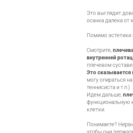
Это выглядит дов
осанка далека от 
Помимо эстетики 
Смотрите,
плечева
внутренней ротац
плечевом суставе.
Это сказывается 
могу опираться на
теннисиста и т.п.)
Идем дальше,
пле
функциональную ко
клетки.
Понимаете? Нервн
чтобы они держал