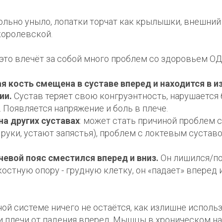
ольно уныло, лопатки торчат как крылышки, внешний
королевской.
это влечёт за собой много проблем со здоровьем ОД
я кость смещена в суставе вперед и находится в 
ии.
Сустав теряет свою конгруэнтность, нарушается
 Появляется напряжение и боль в плече.
на других суставах
: может стать причиной проблем с
 руки, устают запястья), проблем с локтевым сустав
чевой пояс сместился вперед и вниз.
Он лишился/по
стную опору - грудную клетку, он «падает» вперед и
ой системе ничего не остаётся, как излишне испол
и плечи от падения вперед. Мышцы в хроническом на