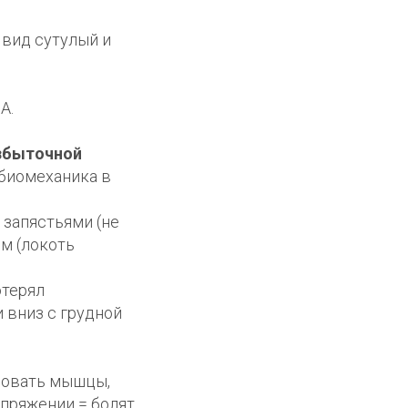
 вид сутулый и
А.
избыточной
 биомеханика в
 запястьями (не
ом (локоть
терял
 вниз с грудной
ьзовать мышцы,
пряжении = болят.