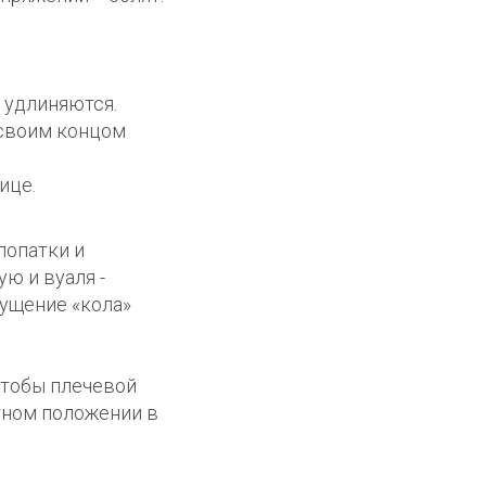
 удлиняются.
 своим концом
ице.
лопатки и
ю и вуаля -
щущение «кола»
чтобы плечевой
нтном положении в