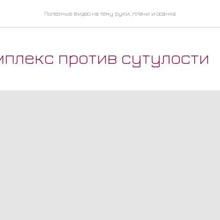
Полезные видео на тему руки, плечи и осанка
плекс против сутулости