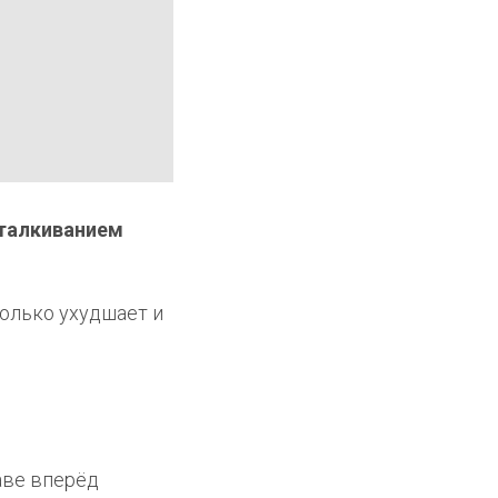
ыталкиванием
только ухудшает и
аве вперёд