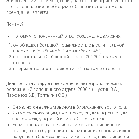
Эти советы имеют место, если у вас острый период. И чтобы
снять воспаление, необходимо обеспечить покой. Но на
время, а не навсегда.
Почему?
Потому что поясничный отдел создан для движения:
он обладает большой подвижностью в сагиттальной
плоскости (сгибание 60° и разгибание 45°),
во фронтальной - боковой наклон 20°-30° в каждую
сторону,
в горизонтальной плоскости - 5° в каждую сторону.
Диагностика и хирургическое лечение неврологических
осложнений поясничного отдела. 2006 г. (Шустин В.А.,
Парфенов В.Е., Топтыгин С.В.)
Он является важным звеном в биомеханике всего тела.
Является связующим, амортизирующим и передающим
звеном между верхней и нижней частью тела.
Если пропадает какое-либо движение в поясничном
отделе, то это будет влиять на питание и здоровье дисков,
нарушается биомеханика движения тела, накапливается