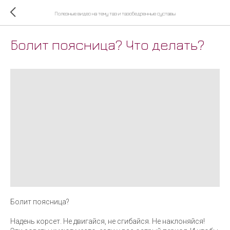
Полезные видео на тему таз и тазобедренные суставы
Болит поясница? Что делать?
Болит поясница?
Надень корсет. Не двигайся, не сгибайся. Не наклоняйся!