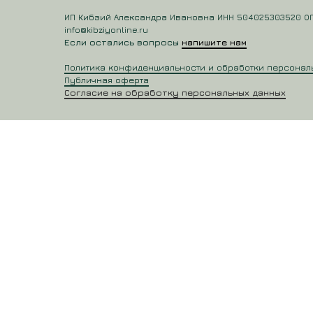
ИП Кибзий Александра Ивановна ИНН 504025303520 О
info@kibziyonline.ru
Если остались вопросы
напишите нам
Политика конфиденциальности и обработки персонал
Публичная оферта
Согласие на обработку персональных данных