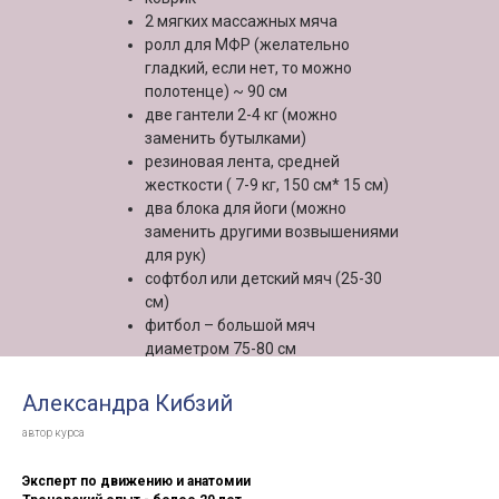
2 мягких массажных мяча
ролл для МФР (желательно
гладкий, если нет, то можно
полотенце) ~ 90 см
две гантели 2-4 кг (можно
заменить бутылками)
резиновая лента, средней
жесткости ( 7-9 кг, 150 см* 15 см)
два блока для йоги (можно
заменить другими возвышениями
для рук)
софтбол или детский мяч (25-30
см)
фитбол – большой мяч
диаметром 75-80 см
стул со спинкой
Александра Кибзий
автор курса
Эксперт по движению и анатомии