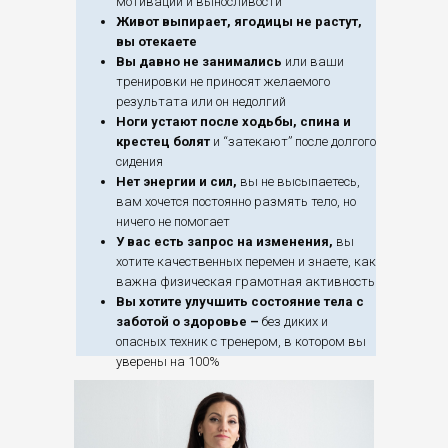
мотивации и выносливости
Живот выпирает, ягодицы не растут,
вы отекаете
Вы давно не занимались
или ваши
тренировки не приносят желаемого
результата или он недолгий
Ноги устают после ходьбы, спина и
крестец болят
и “затекают” после долгого
сидения
Нет энергии и сил,
вы не высыпаетесь,
вам хочется постоянно размять тело, но
ничего не помогает
У вас есть запрос на изменения,
вы
хотите качественных перемен и знаете, как
важна физическая грамотная активность
Вы хотите улучшить состояние тела с
заботой о здоровье –
без диких и
опасных техник с тренером, в котором вы
уверены на 100%